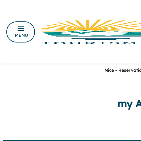
MENU
Nice - Réservatio
my A