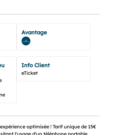
Avantage
eu
Info Client
eTicket
e
ane
expérience optimisée ! Tarif unique de 15€
sitant l'usage d'un téléphone portable