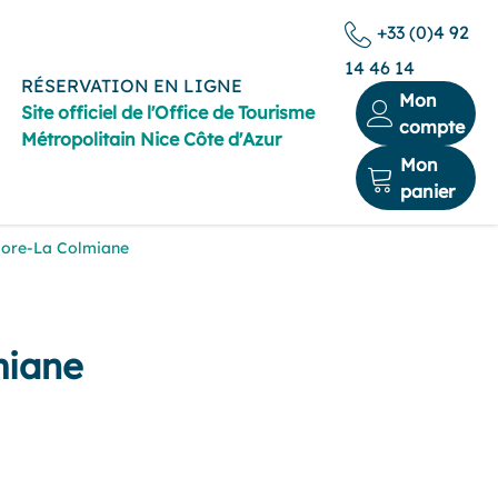
+33 (0)4 92
14 46 14
RÉSERVATION EN LIGNE
Mon
Site officiel de l'Office de Tourisme
compte
Métropolitain Nice Côte d'Azur
Mon
panier
lore-La Colmiane
miane